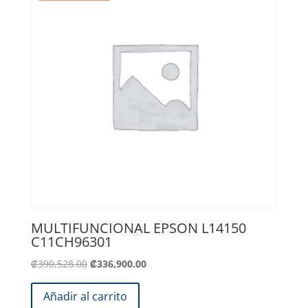
MULTIFUNCIONAL EPSON L14150
C11CH96301
El
El
₡
390,528.00
₡
336,900.00
precio
precio
original
actual
Añadir al carrito