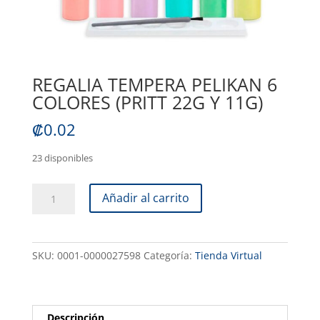
REGALIA TEMPERA PELIKAN 6
COLORES (PRITT 22G Y 11G)
₡
0.02
23 disponibles
REGALIA
Añadir al carrito
TEMPERA
PELIKAN
6
SKU:
0001-0000027598
Categoría:
Tienda Virtual
COLORES
(PRITT
22G
Y
Descripción