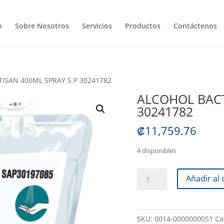
o
Sobre Nosotros
Servicios
Productos
Contáctenos
ISAN 400ML SPRAY S.P 30241782
ALCOHOL BACT
30241782
₡
11,759.76
4 disponibles
ALCOHOL
Añadir al 
BACTISAN
400ML
SPRAY
SKU:
0014-0000000051
Ca
S.P