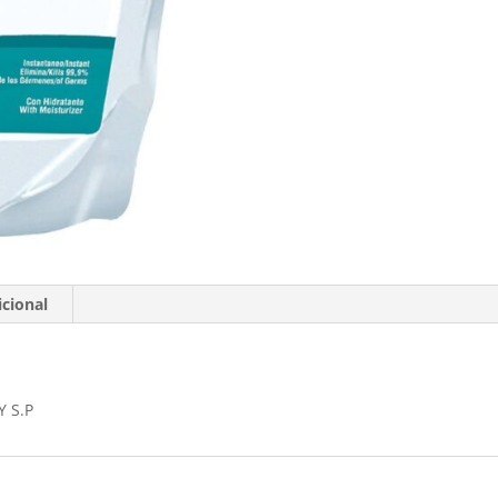
30241782
cantidad
cional
 S.P