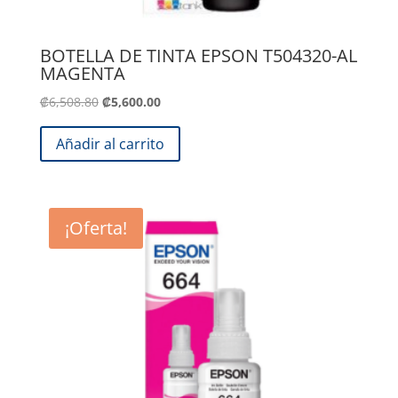
BOTELLA DE TINTA EPSON T504320-AL
MAGENTA
El
El
₡
6,508.80
₡
5,600.00
precio
precio
original
actual
Añadir al carrito
era:
es:
.
.
₡6,508.80
₡5,600.00
¡Oferta!