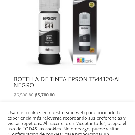
BOTELLA DE TINTA EPSON T544120-AL
NEGRO
El
El
₡
6,508.80
₡
5,700.00
precio
precio
original
actual
Añadir al carrito
Usamos cookies en nuestro sitio web para brindarle la
era:
es:
experiencia más relevante recordando sus preferencias y
.
.
visitas repetidas. Al hacer clic en "Aceptar todo", acepta el
uso de TODAS las cookies. Sin embargo, puede visitar
₡6,508.80
₡5,700.00
"Configuración de cookies" para proporcionar un