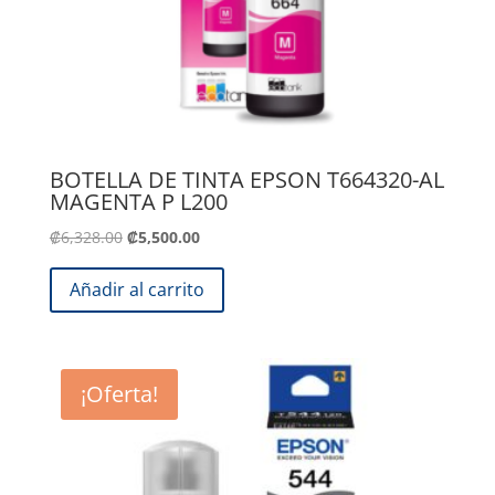
BOTELLA DE TINTA EPSON T664320-AL
MAGENTA P L200
El
El
₡
6,328.00
₡
5,500.00
precio
precio
original
actual
Añadir al carrito
era:
es:
.
.
₡6,328.00
₡5,500.00
¡Oferta!