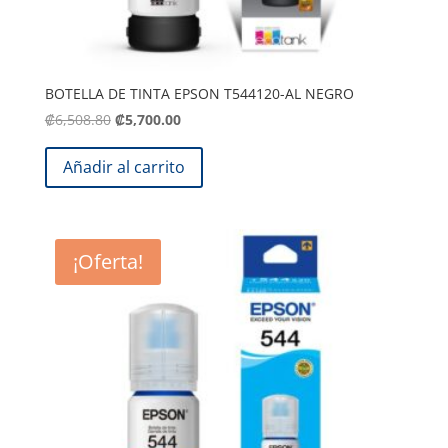
BOTELLA DE TINTA EPSON T544120-AL NEGRO
El
El
₡
6,508.80
₡
5,700.00
precio
precio
original
actual
Añadir al carrito
era:
es:
.
.
₡6,508.80
₡5,700.00
¡Oferta!