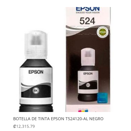
.
.
₡6,508.80
₡5,600.00
BOTELLA DE TINTA EPSON T524120-AL NEGRO
₡
12,315.79