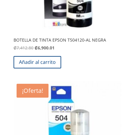
BOTELLA DE TINTA EPSON T504120-AL NEGRA
El
El
₡
7,412.80
₡
6,900.01
precio
precio
original
actual
Añadir al carrito
era:
es:
.
.
₡7,412.80
₡6,900.01
¡Oferta!