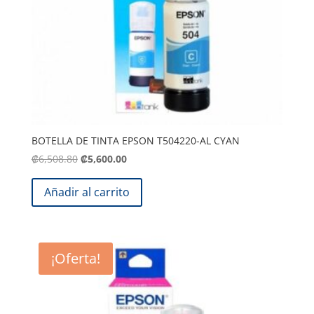
BOTELLA DE TINTA EPSON T504220-AL CYAN
El
El
₡
6,508.80
₡
5,600.00
precio
precio
original
actual
Añadir al carrito
era:
es:
.
.
₡6,508.80
₡5,600.00
¡Oferta!