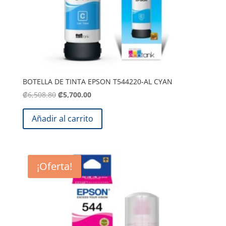
BOTELLA DE TINTA EPSON T544220-AL CYAN
El
El
₡
6,508.80
₡
5,700.00
precio
precio
original
actual
Añadir al carrito
era:
es:
.
.
₡6,508.80
₡5,700.00
¡Oferta!