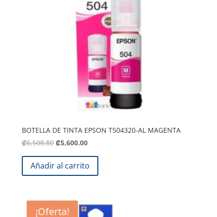
BOTELLA DE TINTA EPSON T504320-AL MAGENTA
El
El
₡
6,508.80
₡
5,600.00
precio
precio
original
actual
Añadir al carrito
era:
es:
.
.
₡6,508.80
₡5,600.00
¡Oferta!