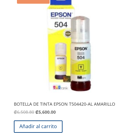
BOTELLA DE TINTA EPSON T504420-AL AMARILLO
El
El
₡
6,508.80
₡
5,600.00
precio
precio
original
actual
Añadir al carrito
era:
es: