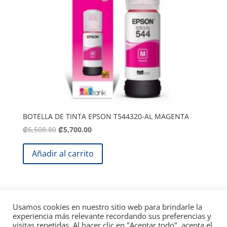
BOTELLA DE TINTA EPSON T544320-AL MAGENTA
El
El
₡
6,508.80
₡
5,700.00
precio
precio
original
actual
Añadir al carrito
era:
es:
.
.
₡6,508.80
₡5,700.00
1
2
3
4
…
6
7
8
→
Usamos cookies en nuestro sitio web para brindarle la
experiencia más relevante recordando sus preferencias y
visitas repetidas. Al hacer clic en "Aceptar todo", acepta el