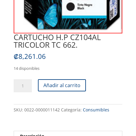
CARTUCHO H.P CZ104AL
TRICOLOR TC 662.
₡
8,261.06
14 disponibles
CARTUCHO
Añadir al carrito
H.P
CZ104AL
TRICOLOR
SKU:
0022-0000011142
Categoría:
Consumibles
TC
662.
cantidad