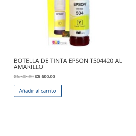
BOTELLA DE TINTA EPSON T504420-AL
AMARILLO
El
El
₡
6,508.80
₡
5,600.00
precio
precio
original
actual
Añadir al carrito
era:
es:
.
.
₡6,508.80
₡5,600.00