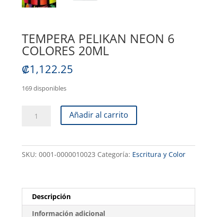
TEMPERA PELIKAN NEON 6
COLORES 20ML
₡
1,122.25
169 disponibles
TEMPERA
Añadir al carrito
PELIKAN
NEON
6
SKU:
0001-0000010023
Categoría:
Escritura y Color
COLORES
20ML
cantidad
Descripción
Información adicional