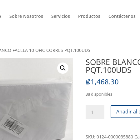
o
Sobre Nosotros
Servicios
Productos
Contáctenos
ANCO FACELA 10 OFIC CORRES PQT.100UDS
SOBRE BLANCO
PQT.100UDS
₡
1,468.30
38 disponibles
SOBRE
Añadir al 
BLANCO
FACELA
10
SKU:
0124-0000035880
Ca
OFIC