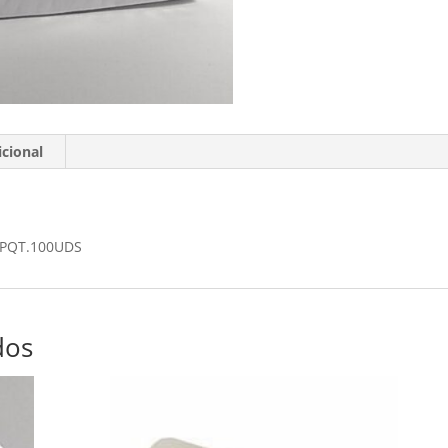
CORRES
PQT.100UDS
cantidad
cional
 PQT.100UDS
dos