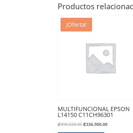
Productos relaciona
¡Oferta!
MULTIFUNCIONAL EPSON
L14150 C11CH96301
El
El
₡
390,528.00
₡
336,900.00
precio
precio