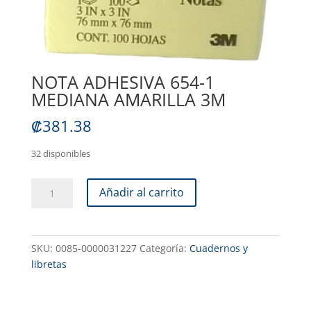
NOTA ADHESIVA 654-1
MEDIANA AMARILLA 3M
₡
381.38
32 disponibles
NOTA
Añadir al carrito
ADHESIVA
654-
1
SKU:
0085-0000031227
Categoría:
Cuadernos y
MEDIANA
libretas
AMARILLA
3M
cantidad