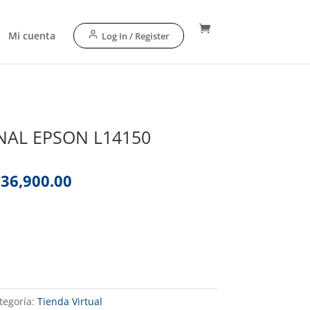
Mi cuenta
Log In / Register
NAL EPSON L14150
El
36,900.00
ecio
precio
iginal
actual
a:
es:
.
90,528.00
₡336,900.00
tegoría:
Tienda Virtual