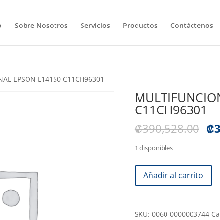
o
Sobre Nosotros
Servicios
Productos
Contáctenos
NAL EPSON L14150 C11CH96301
MULTIFUNCIO
C11CH96301
El
₡
390,528.00
₡
3
pr
or
1 disponibles
er
.
MULTIFUNCIONAL
Añadir al carrito
₡3
EPSON
L14150
C11CH96301
SKU:
0060-0000003744
Ca
cantidad