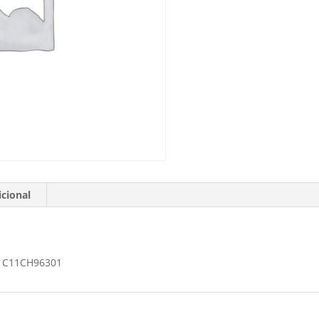
cional
 C11CH96301