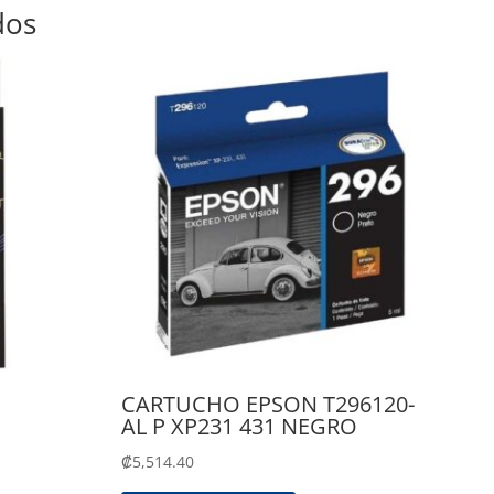
dos
CARTUCHO EPSON T296120-
AL P XP231 431 NEGRO
₡
5,514.40