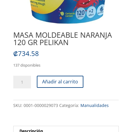
MASA MOLDEABLE NARANJA
120 GR PELIKAN
₡
734.58
137 disponibles
MASA
Añadir al carrito
MOLDEABLE
NARANJA
120
SKU:
0001-0000029073
Categoría:
Manualidades
GR
PELIKAN
cantidad
Descripción