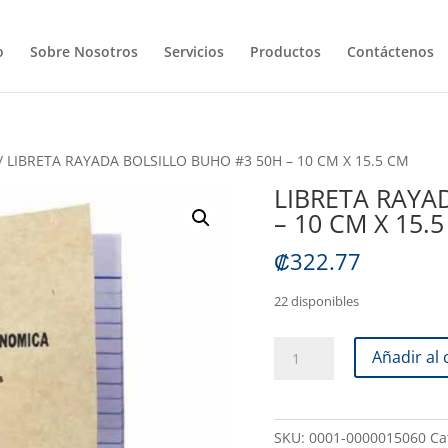
o
Sobre Nosotros
Servicios
Productos
Contáctenos
/ LIBRETA RAYADA BOLSILLO BUHO #3 50H – 10 CM X 15.5 CM
LIBRETA RAYA
– 10 CM X 15.
₡
322.77
22 disponibles
LIBRETA
Añadir al 
RAYADA
BOLSILLO
BUHO
SKU:
0001-0000015060
Ca
#3