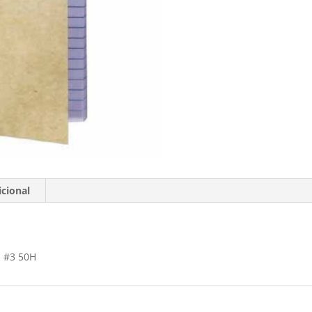
50H
-
10
CM
X
15.5
CM
cantidad
cional
 #3 50H