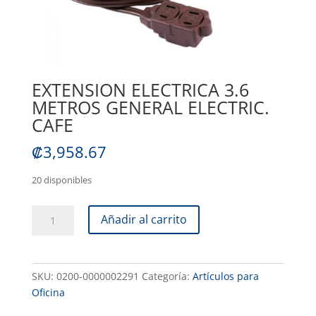
EXTENSION ELECTRICA 3.6
METROS GENERAL ELECTRIC.
CAFE
₡
3,958.67
20 disponibles
EXTENSION
Añadir al carrito
ELECTRICA
3.6
METROS
SKU:
0200-0000002291
Categoría:
Artículos para
GENERAL
Oficina
ELECTRIC.
CAFE