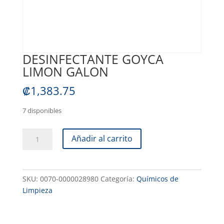
DESINFECTANTE GOYCA
LIMON GALON
₡
1,383.75
7 disponibles
DESINFECTANTE
Añadir al carrito
GOYCA
LIMON
GALON
SKU:
0070-0000028980
Categoría:
Químicos de
cantidad
Limpieza