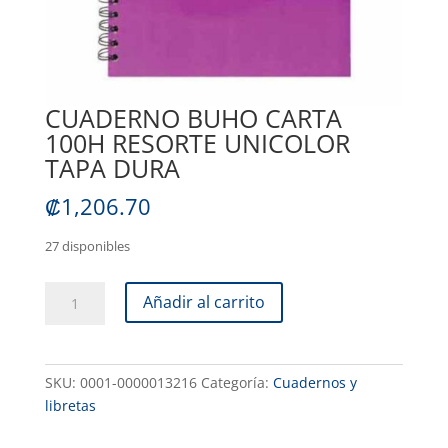
CUADERNO BUHO CARTA
100H RESORTE UNICOLOR
TAPA DURA
₡
1,206.70
27 disponibles
CUADERNO
Añadir al carrito
BUHO
CARTA
100H
SKU:
0001-0000013216
Categoría:
Cuadernos y
RESORTE
libretas
UNICOLOR
TAPA