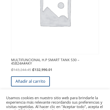
MULTIFUNCIONAL H.P SMART TANK 530 –
4SB24A#AKY
El
El
₡
143,244.45
₡
132,990.01
precio
precio
original
actual
Añadir al carrito
era:
es:
.
.
₡143,244.45
₡132,990.01
Usamos cookies en nuestro sitio web para brindarle la
experiencia más relevante recordando sus preferencias y
visitas repetidas. Al hacer clic en "Aceptar todo", acepta el