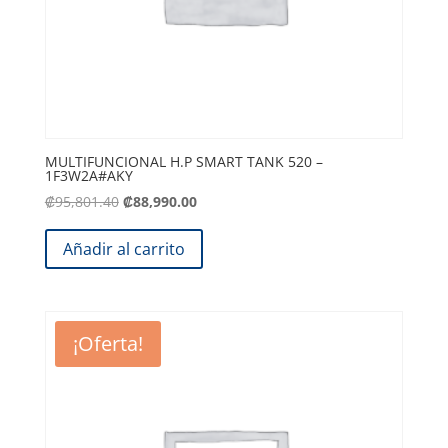
MULTIFUNCIONAL H.P SMART TANK 520 –
1F3W2A#AKY
El
El
₡
95,801.40
₡
88,990.00
precio
precio
original
actual
Añadir al carrito
era:
es:
.
.
₡95,801.40
₡88,990.00
¡Oferta!