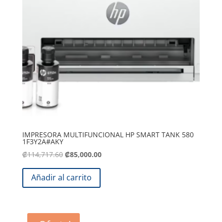
IMPRESORA MULTIFUNCIONAL HP SMART TANK 580
1F3Y2A#AKY
El
El
₡
114,717.60
₡
85,000.00
precio
precio
original
actual
Añadir al carrito
era:
es:
.
.
₡114,717.60
₡85,000.00