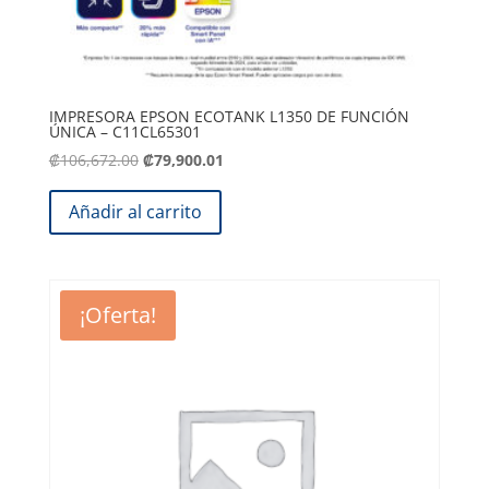
IMPRESORA EPSON ECOTANK L1350 DE FUNCIÓN
ÚNICA – C11CL65301
El
El
₡
106,672.00
₡
79,900.01
precio
precio
original
actual
Añadir al carrito
era:
es:
.
.
₡106,672.00
₡79,900.01
¡Oferta!