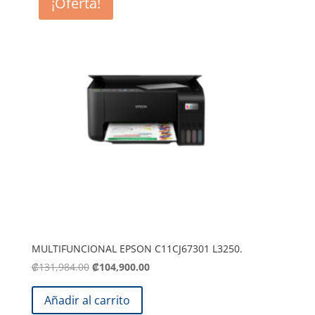
¡Oferta!
MULTIFUNCIONAL EPSON C11CJ67301 L3250.
El
El
₡
131,984.00
₡
104,900.00
precio
precio
original
actual
Añadir al carrito
era:
es: