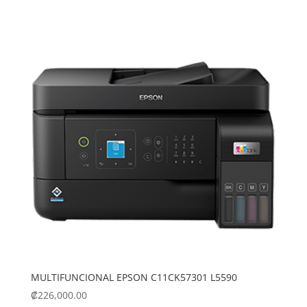
.
.
₡131,984.00
₡104,900.00
MULTIFUNCIONAL EPSON C11CK57301 L5590
₡
226,000.00