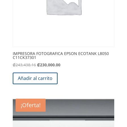
IMPRESORA FOTOGRAFICA EPSON ECOTANK L8050
C11CK37301
El
El
₡
243,438.16
₡
230,000.00
precio
precio
original
actual
Añadir al carrito
era:
es:
.
.
₡243,438.16
₡230,000.00
¡Oferta!